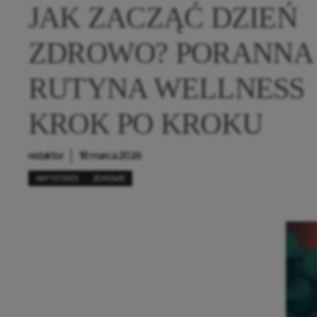
JAK ZACZĄĆ DZIEŃ
ZDROWO? PORANNA
RUTYNA WELLNESS
KROK PO KROKU
redaktor
18 marca 2026
ANTYSTRES
ZDROWIE