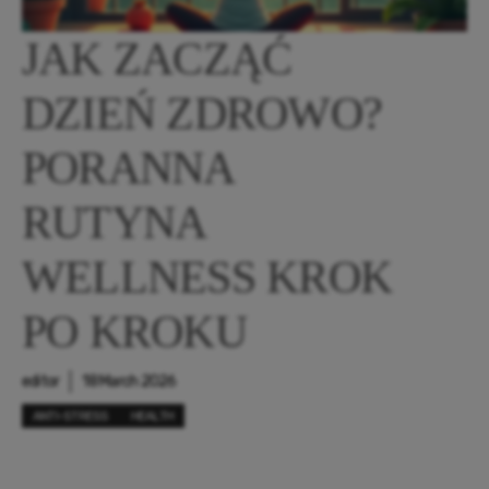
JAK ZACZĄĆ
DZIEŃ ZDROWO?
PORANNA
RUTYNA
WELLNESS KROK
PO KROKU
editor
18 March 2026
ANTI-STRESS
HEALTH