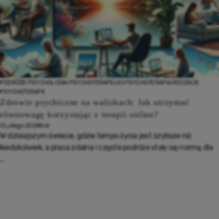
PODRÓŻE
PSYCHOLOGIA
PSYCHOTERAPEUCI
PSYCHOTERAPIA
RODZAJE
PSYCHOTERAPII
Zdrowie psychiczne na walizkach: Jak utrzymać
równowagę korzystając z terapii online?
3 Lutego 2024
Krei
W dzisiejszym świecie, gdzie tempo życia jest szybsze niż
kiedykolwiek, a praca zdalna i częste podróże stały się normą dla
...