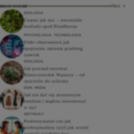
most recent
More
EKOLOGIA
Czarne jak noc – niezwykłe
borówki spod Przedborza
PSYCHOLOGIA
,
TECHNOLOGIA
Efekt obserwatora jak
spojrzenie zmienia przebieg
zjawisk
EKOLOGIA
Jak powstał rezerwat
Kleszczowskie Wąwozy – od
spacerów do ochrony
DOM
,
MODA
Jak nie dać się sezonowym
trendom i mądrze inwestować
w styl
ARTYKUŁY
Porównywanie cen jak
profesjonalista czyli jak ocenić
wartość produktu bez