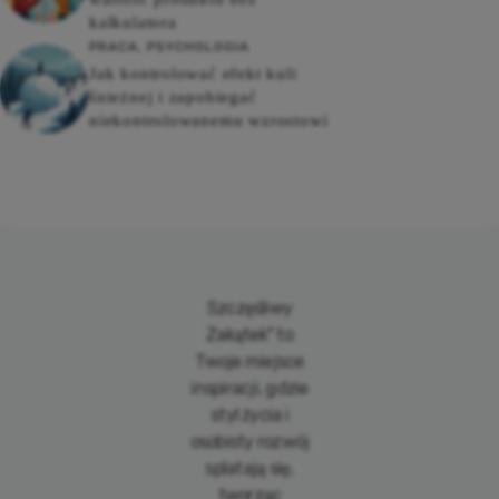
kalkulatora
PRACA
,
PSYCHOLOGIA
Jak kontrolować efekt kuli
śnieżnej i zapobiegać
niekontrolowanemu wzrostowi
Szczęśliwy
Zakątek" to
Twoje miejsce
inspiracji, gdzie
styl życia i
osobisty rozwój
splatają się,
tworząc