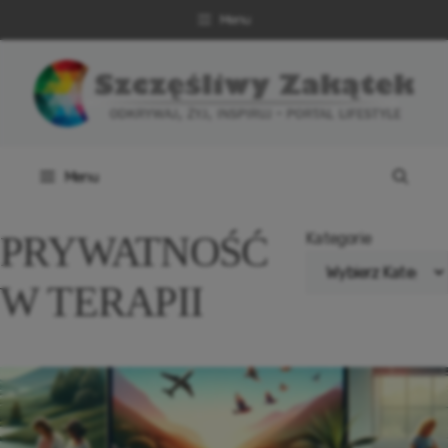
Przejdź
Menu
do
treści
Menu
PRYWATNOŚĆ
Kategorie
W TERAPII