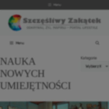
Przejdź
Menu
do
treści
Menu
NAUKA
Kategorie
NOWYCH
UMIEJĘTNOŚCI