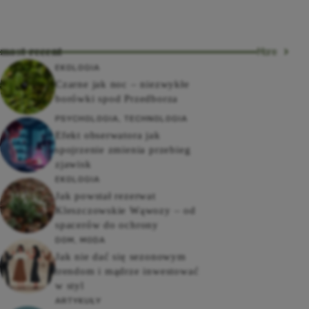
most recent
More
EKOLOGIA
Czarne jak noc – niezwykłe
borówki spod Przedborza
PSYCHOLOGIA
,
TECHNOLOGIA
Efekt obserwatora jak
spojrzenie zmienia przebieg
zjawisk
EKOLOGIA
Jak powstał rezerwat
Kleszczowskie Wąwozy – od
spacerów do ochrony
DOM
,
MODA
Jak nie dać się sezonowym
trendom i mądrze inwestować
w styl
ARTYKUŁY