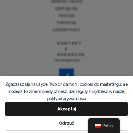
osobisty rozwój
splatają się,
tworząc
harmonię
codzienności.
KONTAKT
Z
REDAKCJĄ
zakatek@krei.pl
Zgadzasz się na użycie Twoich danych i cookies do marketingu, ale
możesz to zmienić kiedy chcesz. Szczegóły znajdziesz w naszej
polityce prywatności
Akceptuj
© 2026 SZCZESLIWYZAKATEK.PL
Odrzuć
Polish
PRIVACY POLICY
TERMS OF SERVICE