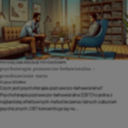
PSYCHOLOGIA
RODZAJE PSYCHOTERAPII
psychoterapia poznawczo-behawioralna –
przedstawienie nurtu
5 Lipca 2024
Krei
Czym jest psychoterapia poznawczo-behawioralna?
Psychoterapia poznawczo-behawioralna (CBT) to jedna z
najbardziej efektywnych metod leczenia różnych zaburzeń
psychicznych. CBT koncentruje się na ...