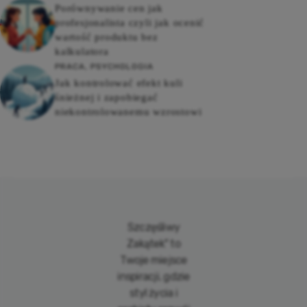
Porównywanie cen jak
profesjonalista czyli jak ocenić
wartość produktu bez
kalkulatora
PRACA
,
PSYCHOLOGIA
Jak kontrolować efekt kuli
śnieżnej i zapobiegać
niekontrolowanemu wzrostowi
Szczęśliwy
Zakątek" to
Twoje miejsce
inspiracji, gdzie
styl życia i