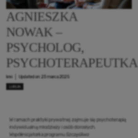
AGNIESZKA
NOWAK –
PSYCHOLOG,
PSYCHOTERAPEUTKA
krei
Updated on:
23 marca 2025
LUBLIN
W ramach praktyki prywatnej zajmuje się psychoterapią
indywidualną młodzieży i osób dorosłych.
Współinicjatorka programu
Szczęśliwa