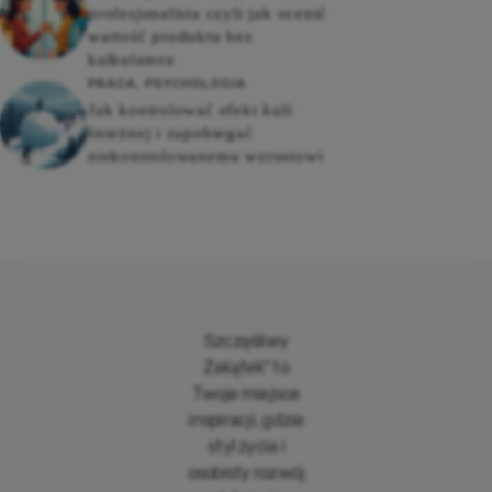
profesjonalista czyli jak ocenić
wartość produktu bez
kalkulatora
PRACA
,
PSYCHOLOGIA
Jak kontrolować efekt kuli
śnieżnej i zapobiegać
niekontrolowanemu wzrostowi
Szczęśliwy
Zakątek" to
Twoje miejsce
inspiracji, gdzie
styl życia i
osobisty rozwój