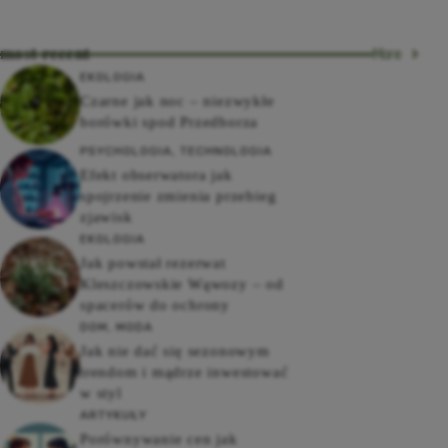
most recent
More
EKOLOGIA
Czarne jak noc – niezwykłe
borówki spod Przedborza
PSYCHOLOGIA
,
TECHNOLOGIA
Efekt obserwatora jak
spojrzenie zmienia przebieg
zjawisk
EKOLOGIA
Jak powstał rezerwat
Kleszczowskie Wąwozy – od
spacerów do ochrony
DOM
,
MODA
Jak nie dać się sezonowym
trendom i mądrze inwestować
w styl
ARTYKUŁY
Porównywanie cen jak