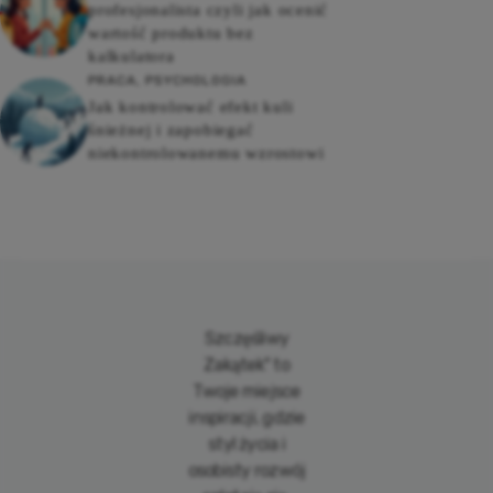
profesjonalista czyli jak ocenić
wartość produktu bez
kalkulatora
PRACA
,
PSYCHOLOGIA
Jak kontrolować efekt kuli
śnieżnej i zapobiegać
niekontrolowanemu wzrostowi
Szczęśliwy
Zakątek" to
Twoje miejsce
inspiracji, gdzie
styl życia i
osobisty rozwój