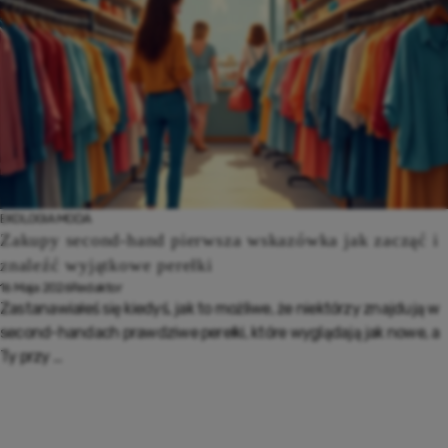
EKOLOGIA
MODA
Zakupy second-hand pierwsza wskazówka jak zacząć i
znaleźć wyjątkowe perełki
16 Maja 2026
Redaktor
Zastanawiałeś się kiedyś, jak to możliwe, że niektórzy znajdują w
second-handach prawdziwe perełki, które wyglądają jak nowe, a
Ty przy ...