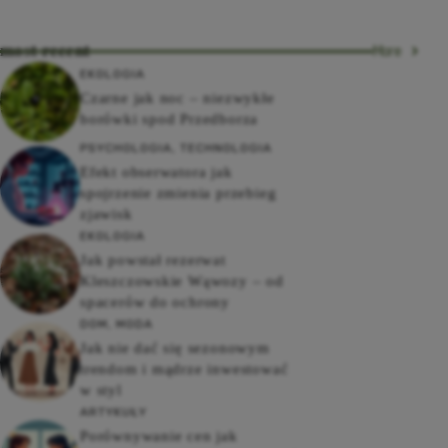
most recent
More
EKOLOGIA
Czarne jak noc – niezwykłe
borówki spod Przedborza
PSYCHOLOGIA
,
TECHNOLOGIA
Efekt obserwatora jak
spojrzenie zmienia przebieg
zjawisk
EKOLOGIA
Jak powstał rezerwat
Kleszczowskie Wąwozy – od
spacerów do ochrony
DOM
,
MODA
Jak nie dać się sezonowym
trendom i mądrze inwestować
w styl
ARTYKUŁY
Porównywanie cen jak