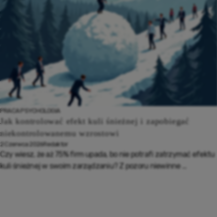
PRACA
PSYCHOLOGIA
Jak kontrolować efekt kuli śnieżnej i zapobiegać
niekontrolowanemu wzrostowi
2 Czerwca 2026
Redaktor
Czy wiesz, że aż 75% firm upada, bo nie potrafi zatrzymać efektu
kuli śnieżnej w swoim zarządzaniu? Z pozoru niewinne ...