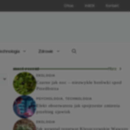
O Nas
InBOX
Kontakt
echnologia
Zdrowie
most recent
More
EKOLOGIA
Czarne jak noc – niezwykłe borówki spod
Przedborza
PSYCHOLOGIA
,
TECHNOLOGIA
Efekt obserwatora jak spojrzenie zmienia
przebieg zjawisk
EKOLOGIA
Jak powstał rezerwat Kleszczowskie Wąwozy