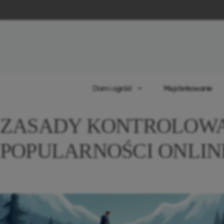
Przejdź
do
treści
Dom i ogród
Majsterkowanie
ZASADY KONTROLOWA
POPULARNOŚCI ONLIN