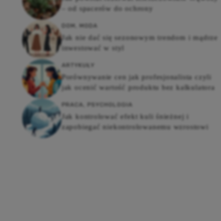
– od spacerów do ochrony
DOM
,
MODA
Jak nie dać się sezonowym trendom i mądrze
inwestować w styl
ARTYKUŁY
Porównywanie cen jak profesjonalista czyli
jak ocenić wartość produktu bez kalkulatora
PRACA
,
PSYCHOLOGIA
Jak kontrolować efekt kuli śnieżnej i
zapobiegać niekontrolowanemu wzrostowi