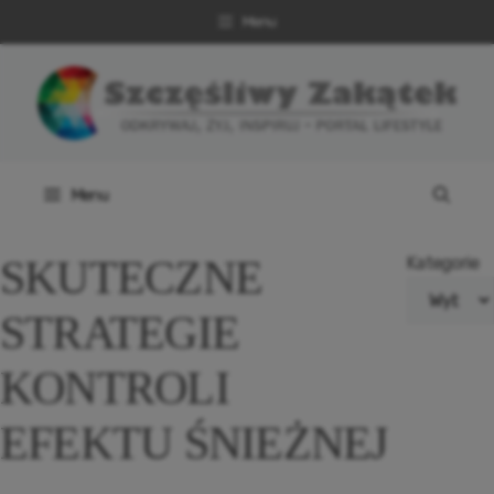
Przejdź
Menu
do
treści
Menu
SKUTECZNE
Kategorie
STRATEGIE
KONTROLI
EFEKTU ŚNIEŻNEJ