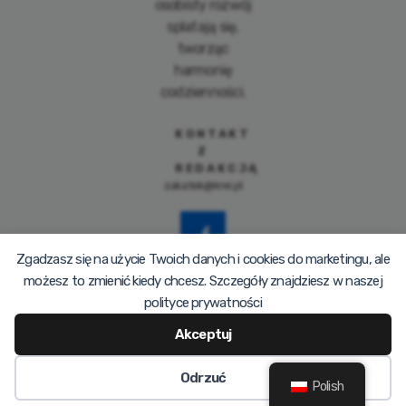
osobisty rozwój
splatają się,
tworząc
harmonię
codzienności.
KONTAKT
Z
REDAKCJĄ
zakatek@krei.pl
Zgadzasz się na użycie Twoich danych i cookies do marketingu, ale
możesz to zmienić kiedy chcesz. Szczegóły znajdziesz w naszej
polityce prywatności
Akceptuj
© 2026 SZCZESLIWYZAKATEK.PL
Odrzuć
Polish
PRIVACY POLICY