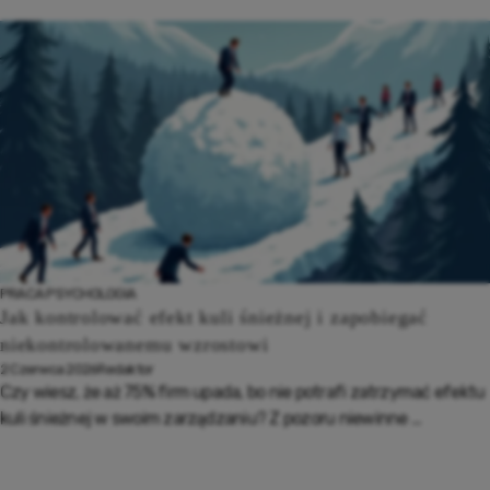
PRACA
PSYCHOLOGIA
Jak kontrolować efekt kuli śnieżnej i zapobiegać
niekontrolowanemu wzrostowi
2 Czerwca 2026
Redaktor
Czy wiesz, że aż 75% firm upada, bo nie potrafi zatrzymać efektu
kuli śnieżnej w swoim zarządzaniu? Z pozoru niewinne ...