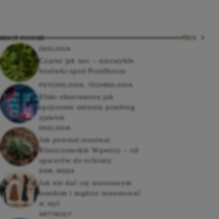
most recent
More
EKOLOGIA
Czarne jak noc – niezwykłe
borówki spod Przedborza
PSYCHOLOGIA
,
TECHNOLOGIA
Efekt obserwatora jak
spojrzenie zmienia przebieg
zjawisk
EKOLOGIA
Jak powstał rezerwat
Kleszczowskie Wąwozy – od
spacerów do ochrony
DOM
,
MODA
Jak nie dać się sezonowym
trendom i mądrze inwestować
w styl
ARTYKUŁY