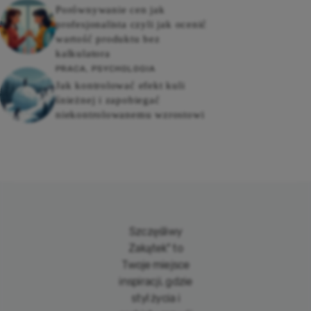
Porównywanie cen jak
profesjonalista czyli jak ocenić
wartość produktu bez
kalkulatora
PRACA
,
PSYCHOLOGIA
Jak kontrolować efekt kuli
śnieżnej i zapobiegać
niekontrolowanemu wzrostowi
Szczęśliwy
Zakątek" to
Twoje miejsce
inspiracji, gdzie
styl życia i