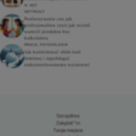
w styl
ARTYKUŁY
Porównywanie cen jak
profesjonalista czyli jak ocenić
wartość produktu bez
kalkulatora
PRACA
,
PSYCHOLOGIA
Jak kontrolować efekt kuli
śnieżnej i zapobiegać
niekontrolowanemu wzrostowi
Szczęśliwy
Zakątek" to
Twoje miejsce