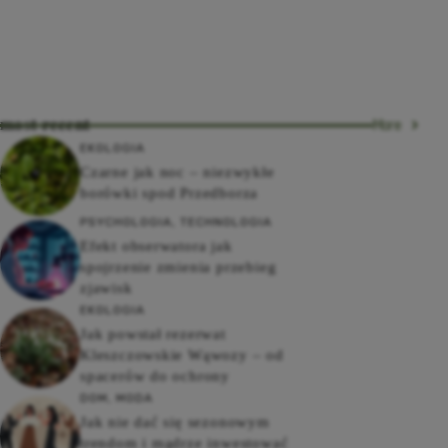
most recent
More
EKOLOGIA
Czarne jak noc – niezwykłe
borówki spod Przedborza
PSYCHOLOGIA
,
TECHNOLOGIA
Efekt obserwatora jak
spojrzenie zmienia przebieg
zjawisk
EKOLOGIA
Jak powstał rezerwat
Kleszczowskie Wąwozy – od
spacerów do ochrony
DOM
,
MODA
Jak nie dać się sezonowym
trendom i mądrze inwestować