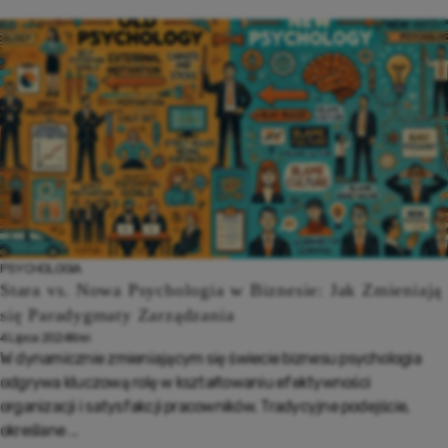
PSYCHOLOGIA
Stara vs. Nowa Psychologia w Biznesie: Jak Zmieniają
się Paradygmaty Zarządzania
4 Lipca 2024
Krei
W dynamicznie zmieniającym się świecie biznesu psychologia
odgrywa kluczową rolę w kształtowaniu efektywności
organizacji i satysfakcji pracowników. Tradycyjne podejście,
określane ...