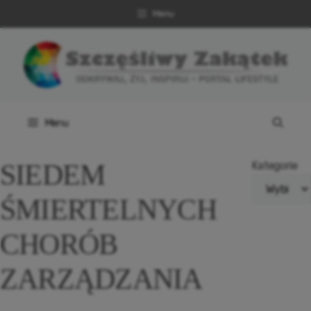
Przejdź
Menu
do
treści
Menu
SIEDEM
Kategorie
ŚMIERTELNYCH
CHORÓB
ZARZĄDZANIA