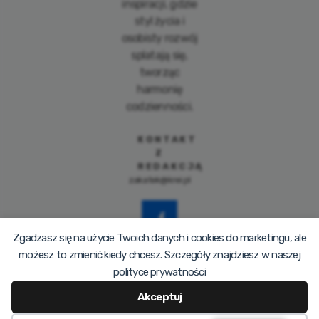
inspiracji, gdzie
styl życia i
osobisty rozwój
splatają się,
tworząc
harmonię
codzienności.
KONTAKT
Z
REDAKCJĄ
zakatek@krei.pl
Zgadzasz się na użycie Twoich danych i cookies do marketingu, ale
możesz to zmienić kiedy chcesz. Szczegóły znajdziesz w naszej
polityce prywatności
Akceptuj