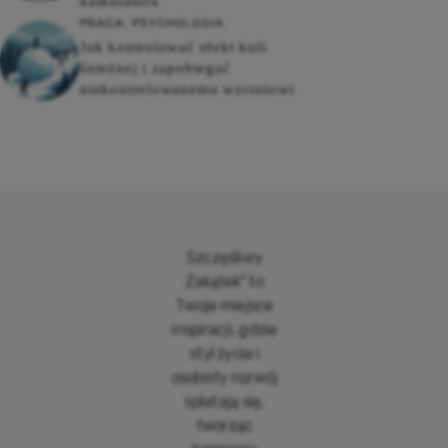
kalkulatora
PRACA
,
PSYCHOLOGIA
Jak kontrolować efekt kuli
śnieżnej i zapobiegać
niekontrolowanemu wzrostowi
Szczęśliwy
Zakątek" to
Twoje miejsce
inspiracji, gdzie
styl życia i
osobisty rozwój
splatają się,
tworząc