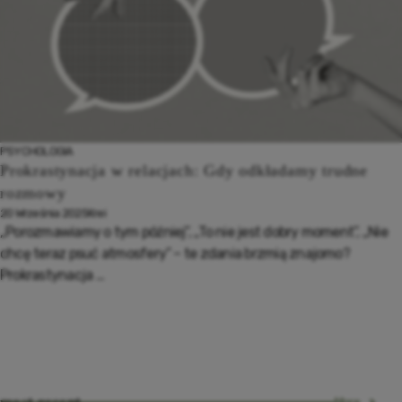
PSYCHOLOGIA
Prokrastynacja w relacjach: Gdy odkładamy trudne
rozmowy
20 Września 2025
Krei
„Porozmawiamy o tym później”, „To nie jest dobry moment”, „Nie
chcę teraz psuć atmosfery” – te zdania brzmią znajomo?
Prokrastynacja ...