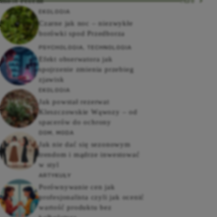
most recent
More
EKOLOGIA
Czarne jak noc – niezwykłe
borówki spod Przedborza
PSYCHOLOGIA
,
TECHNOLOGIA
Efekt obserwatora jak
spojrzenie zmienia przebieg
zjawisk
EKOLOGIA
Jak powstał rezerwat
Kleszczowskie Wąwozy – od
spacerów do ochrony
DOM
,
MODA
Jak nie dać się sezonowym
trendom i mądrze inwestować
w styl
ARTYKUŁY
Porównywanie cen jak
profesjonalista czyli jak ocenić
wartość produktu bez