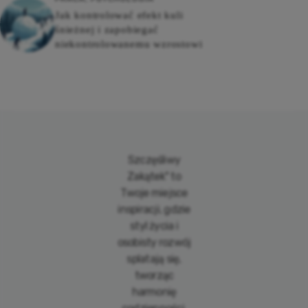
Jak kontrolować efekt kuli
śnieżnej i zapobiegać
niekontrolowanemu wzrostowi
Szczęśliwy
Zakątek" to
Twoje miejsce
inspiracji, gdzie
styl życia i
osobisty rozwój
splatają się,
tworząc
harmonię