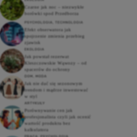
Czarne jak noc – niezwykłe
borówki spod Przedborza
PSYCHOLOGIA
,
TECHNOLOGIA
Efekt obserwatora jak
spojrzenie zmienia przebieg
zjawisk
EKOLOGIA
Jak powstał rezerwat
Kleszczowskie Wąwozy – od
spacerów do ochrony
DOM
,
MODA
Jak nie dać się sezonowym
trendom i mądrze inwestować
w styl
ARTYKUŁY
Porównywanie cen jak
profesjonalista czyli jak ocenić
wartość produktu bez
kalkulatora
PRACA
,
PSYCHOLOGIA