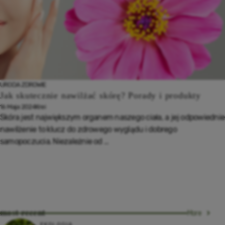
URODA
ZDROWIE
Jak skutecznie nawilżać skórę? Porady i produkty
16 Maja 2024
Krei
Skóra jest największym organem naszego ciała, a jej odpowiednie
nawilżenie to klucz do zdrowego wyglądu i dobrego
samopoczucia. Niezależnie od ...
most recent
More
EKOLOGIA