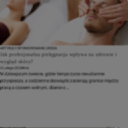
ARTYKUŁY SPONSOROWANE
URODA
Jak profesjonalna pielęgnacja wpływa na zdrowie i
wygląd skóry?
3 Lutego 2024
Krei
W dzisiejszym świecie, gdzie tempo życia nieustannie
przyspiesza, a codzienne obowiązki zacierają granice między
pracą a czasem wolnym, dbanie o ...