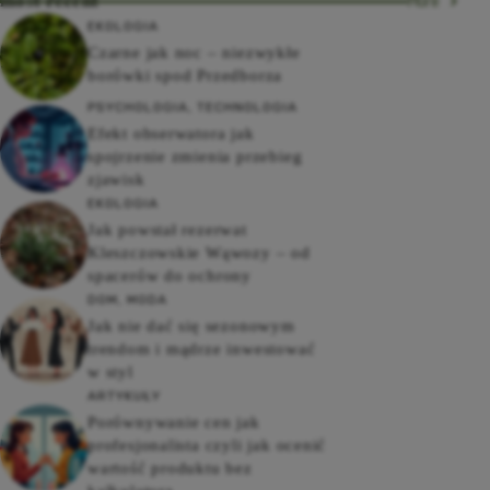
most recent
More
EKOLOGIA
Czarne jak noc – niezwykłe
borówki spod Przedborza
PSYCHOLOGIA
,
TECHNOLOGIA
Efekt obserwatora jak
spojrzenie zmienia przebieg
zjawisk
EKOLOGIA
Jak powstał rezerwat
Kleszczowskie Wąwozy – od
spacerów do ochrony
DOM
,
MODA
Jak nie dać się sezonowym
trendom i mądrze inwestować
w styl
ARTYKUŁY
Porównywanie cen jak
profesjonalista czyli jak ocenić
wartość produktu bez