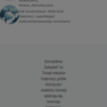
kalkulatora
PRACA
,
PSYCHOLOGIA
Jak kontrolować efekt kuli
śnieżnej i zapobiegać
niekontrolowanemu wzrostowi
Szczęśliwy
Zakątek" to
Twoje miejsce
inspiracji, gdzie
styl życia i
osobisty rozwój
splatają się,
tworząc