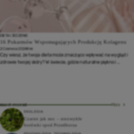
DIETA I JEDZENIE
16 Pokarmów Wspomagających Produkcję Kolagenu
2 Czerwca 2024
Krei
Czy wiesz, że twoja dieta może znacząco wpływać na wygląd i
zdrowie twojej skóry? W świecie, gdzie naturalne piękno i ...
most recent
More
EKOLOGIA
Czarne jak noc – niezwykłe
borówki spod Przedborza
PSYCHOLOGIA
,
TECHNOLOGIA