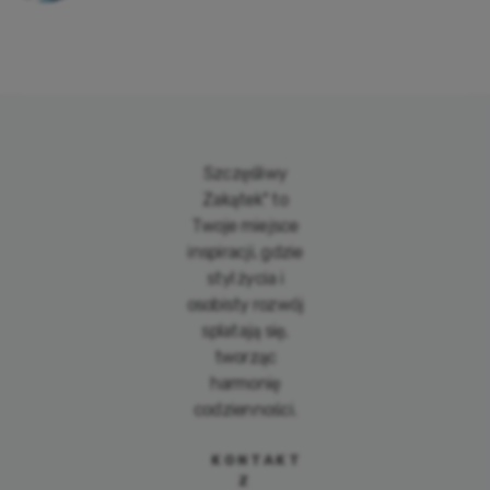
Szczęśliwy
Zakątek" to
Twoje miejsce
inspiracji, gdzie
styl życia i
osobisty rozwój
splatają się,
tworząc
harmonię
codzienności.
KONTAKT
Z