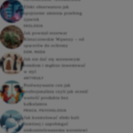
Efekt obserwatora jak
spojrzenie zmienia przebieg
zjawisk
EKOLOGIA
Jak powstał rezerwat
Kleszczowskie Wąwozy – od
spacerów do ochrony
DOM
,
MODA
Jak nie dać się sezonowym
trendom i mądrze inwestować
w styl
ARTYKUŁY
Porównywanie cen jak
profesjonalista czyli jak ocenić
wartość produktu bez
kalkulatora
PRACA
,
PSYCHOLOGIA
Jak kontrolować efekt kuli
śnieżnej i zapobiegać
niekontrolowanemu wzrostowi