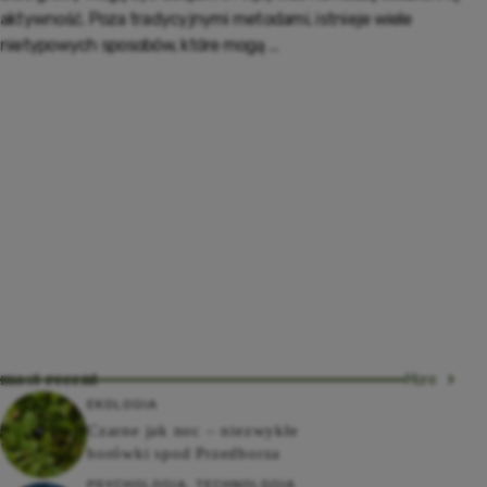
aktywność. Poza tradycyjnymi metodami, istnieje wiele
nietypowych sposobów, które mogą ...
most recent
More
EKOLOGIA
Czarne jak noc – niezwykłe
borówki spod Przedborza
PSYCHOLOGIA
,
TECHNOLOGIA