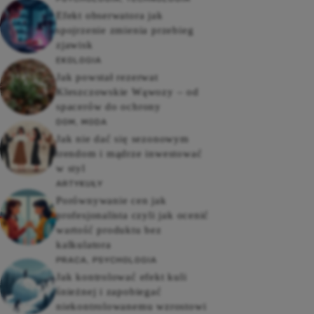
Efekt obserwatora jak
spojrzenie zmienia przebieg
zjawisk
EKOLOGIA
Jak powstał rezerwat
Kleszczowskie Wąwozy – od
spacerów do ochrony
DOM
,
MODA
Jak nie dać się sezonowym
trendom i mądrze inwestować
w styl
ARTYKUŁY
Porównywanie cen jak
profesjonalista czyli jak ocenić
wartość produktu bez
kalkulatora
PRACA
,
PSYCHOLOGIA
Jak kontrolować efekt kuli
śnieżnej i zapobiegać
niekontrolowanemu wzrostowi