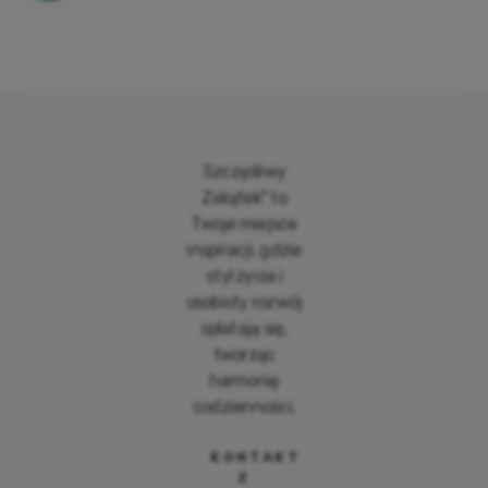
Szczęśliwy
Zakątek" to
Twoje miejsce
inspiracji, gdzie
styl życia i
osobisty rozwój
splatają się,
tworząc
harmonię
codzienności.
KONTAKT
Z