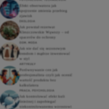
Efekt obserwatora jak
spojrzenie zmienia przebieg
zjawisk
EKOLOGIA
Jak powstał rezerwat
Kleszczowskie Wąwozy – od
spacerów do ochrony
DOM
,
MODA
Jak nie dać się sezonowym
trendom i mądrze inwestować
w styl
ARTYKUŁY
Porównywanie cen jak
profesjonalista czyli jak ocenić
wartość produktu bez
kalkulatora
PRACA
,
PSYCHOLOGIA
Jak kontrolować efekt kuli
śnieżnej i zapobiegać
niekontrolowanemu wzrostowi