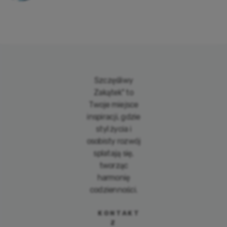
Szczęśliwy
Zakątek" to
Twoje miejsce
inspiracji, gdzie
styl życia i
osobisty rozwój
splatają się,
tworząc
harmonię
codzienności.
KONTAKT
Z