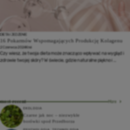
DIETA I JEDZENIE
16 Pokarmów Wspomagających Produkcję Kolagenu
2 Czerwca 2024
Krei
Czy wiesz, że twoja dieta może znacząco wpływać na wygląd i
zdrowie twojej skóry? W świecie, gdzie naturalne piękno i ...
most recent
More
EKOLOGIA
Czarne jak noc – niezwykłe
borówki spod Przedborza
PSYCHOLOGIA
,
TECHNOLOGIA