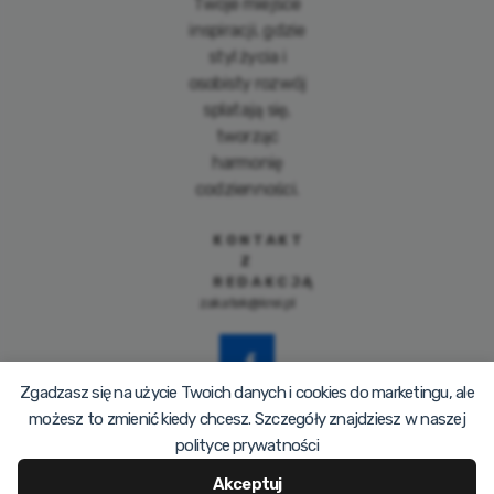
Twoje miejsce
inspiracji, gdzie
styl życia i
osobisty rozwój
splatają się,
tworząc
harmonię
codzienności.
KONTAKT
Z
REDAKCJĄ
zakatek@krei.pl
Zgadzasz się na użycie Twoich danych i cookies do marketingu, ale
możesz to zmienić kiedy chcesz. Szczegóły znajdziesz w naszej
polityce prywatności
Akceptuj