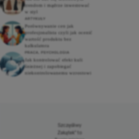
trendom i mądrze inwestować
w styl
ARTYKUŁY
Porównywanie cen jak
profesjonalista czyli jak ocenić
wartość produktu bez
kalkulatora
PRACA
,
PSYCHOLOGIA
Jak kontrolować efekt kuli
śnieżnej i zapobiegać
niekontrolowanemu wzrostowi
Szczęśliwy
Zakątek" to