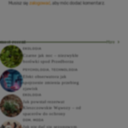
Musisz się
zalogować
, aby móc dodać komentarz.
most recent
More
EKOLOGIA
Czarne jak noc – niezwykłe
borówki spod Przedborza
PSYCHOLOGIA
,
TECHNOLOGIA
Efekt obserwatora jak
spojrzenie zmienia przebieg
zjawisk
EKOLOGIA
Jak powstał rezerwat
Kleszczowskie Wąwozy – od
spacerów do ochrony
DOM
,
MODA
Jak nie dać się sezonowym