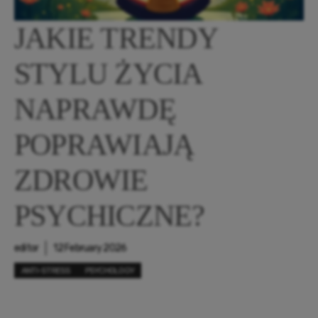
JAKIE TRENDY
STYLU ŻYCIA
NAPRAWDĘ
POPRAWIAJĄ
ZDROWIE
PSYCHICZNE?
editor
12 February 2026
ANTI-STRESS
PSYCHOLOGY