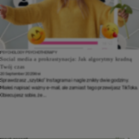
PSYCHOLOGY
PSYCHOTHERAPY
Social media a prokrastynacja: Jak algorytmy kradną
Twój czas
20 September 2025
Krei
Sprawdzasz „szybko” Instagrama i nagle znikły dwie godziny.
Miałeś napisać ważny e-mail, ale zamiast tego przewijasz TikToka.
Obiecujesz sobie, że ...