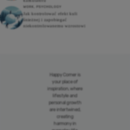
kalkulatora
WORK
,
PSYCHOLOGY
Jak kontrolować efekt kuli
śnieżnej i zapobiegać
niekontrolowanemu wzrostowi
Happy Corner is
your place of
inspiration, where
lifestyle and
personal growth
are intertwined,
creating
harmony in