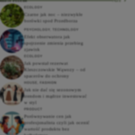
most recent
More
ECOLOGY
Czarne jak noc – niezwykłe
borówki spod Przedborza
PSYCHOLOGY
,
TECHNOLOGY
Efekt obserwatora jak
spojrzenie zmienia przebieg
zjawisk
ECOLOGY
Jak powstał rezerwat
Kleszczowskie Wąwozy – od
spacerów do ochrony
HOUSE
,
FASHION
Jak nie dać się sezonowym
trendom i mądrze inwestować
w styl
PRODUCT
Porównywanie cen jak
profesjonalista czyli jak ocenić
wartość produktu bez