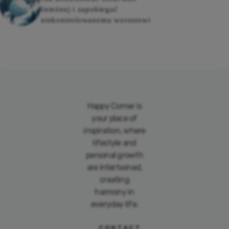
śnieżnej i zapobiegać
niekontrolowanemu wzrostowi
Happy Corner is
your place of
inspiration, where
lifestyle and
personal growth
are intertwined,
creating
harmony in
everyday life.
CONTACT