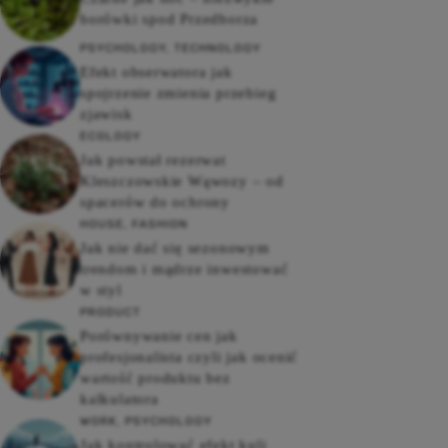
borówki spod Przedborza
PSYCHOLOGY
,
TECHNOLOGY
Efekt obserwatora jak
spojrzenie zmienia przebieg
zjawisk
ECOLOGY
Jak powstał rezerwat
Kleszczowskie Wąwozy – od
spacerów do ochrony
HOUSE
,
FASHION
Jak nie dać się sezonowym
trendom i mądrze inwestować
w styl
PRODUCT
Porównywanie cen jak
profesjonalista czyli jak ocenić
wartość produktu bez
kalkulatora
WORK
,
PSYCHOLOGY
Jak kontrolować efekt kuli