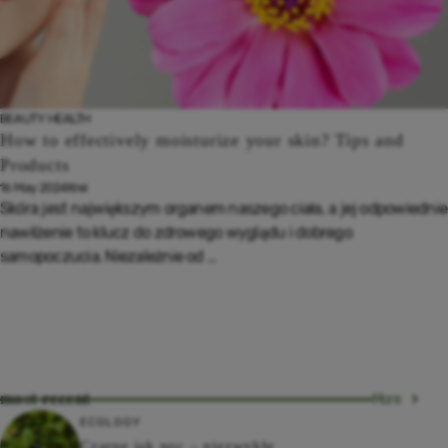
BEAUTY
HEALTH
How to effectively moisturize your skin? Tips and
Products
16 May 2024
Krei
Skóra jest największym organem naszego ciała, a jej odpowiednie
nawilżenie to klucz do zdrowego wyglądu i dobrego
samopoczucia. Niezależnie od ...
most recent
More
ECOLOGY
Czarne jak noc – niezwykłe