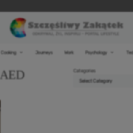
Cooking
Journeys
Work
Psychology
Tec
 AED
Categories