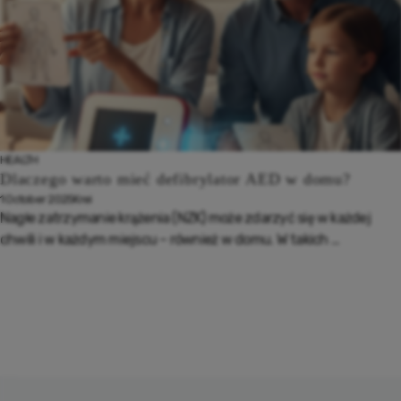
HEALTH
Dlaczego warto mieć defibrylator AED w domu?
1 October 2025
Krei
Nagłe zatrzymanie krążenia (NZK) może zdarzyć się w każdej
chwili i w każdym miejscu – również w domu. W takich ...