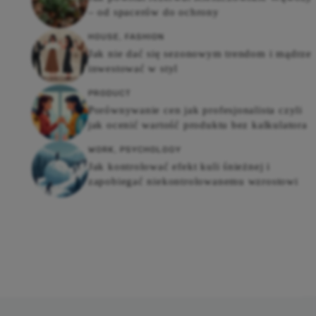
– od spacerów do ochrony
HOUSE
,
FASHION
Jak nie dać się sezonowym trendom i mądrze
inwestować w styl
PRODUCT
Porównywanie cen jak profesjonalista czyli
jak ocenić wartość produktu bez kalkulatora
WORK
,
PSYCHOLOGY
Jak kontrolować efekt kuli śnieżnej i
zapobiegać niekontrolowanemu wzrostowi