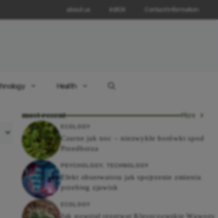
about us
InBOX
Contact Information
hnology
Health
most recent
More
ECOLOGY
Czarne jak noc – niezwykłe borówki spod
Przedborza
PSYCHOLOGY
,
TECHNOLOGY
Efekt obserwatora jak spojrzenie zmienia
przebieg zjawisk
ECOLOGY
Jak powstał rezerwat Kleszczowskie Wąwozy