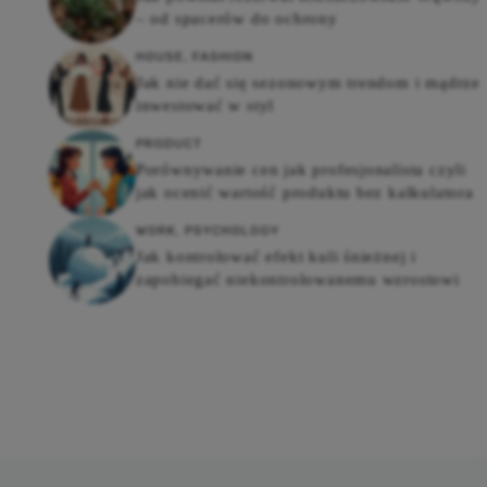
– od spacerów do ochrony
HOUSE
,
FASHION
Jak nie dać się sezonowym trendom i mądrze
inwestować w styl
PRODUCT
Porównywanie cen jak profesjonalista czyli
jak ocenić wartość produktu bez kalkulatora
WORK
,
PSYCHOLOGY
Jak kontrolować efekt kuli śnieżnej i
zapobiegać niekontrolowanemu wzrostowi