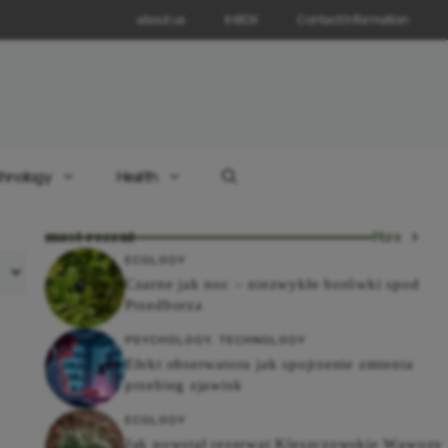
about us
InBOX
Contact Information
hnology
Health
most recent
More
ECOLOGY
Czarne jak noc – niezwykłe borówki spod
Przedborza
PSYCHOLOGY
,
TECHNOLOGY
Efekt obserwatora jak spojrzenie zmienia
przebieg zjawisk
ECOLOGY
Jak powstał rezerwat Kleszczowskie Wąwozy