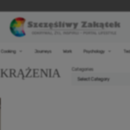
Cooking
Journeys
Work
Psychology
Tec
 KRĄŻENIA
Categories