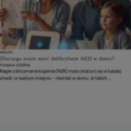
HEALTH
Dlaczego warto mieć defibrylator AED w domu?
1 October 2025
Krei
Nagłe zatrzymanie krążenia (NZK) może zdarzyć się w każdej
chwili i w każdym miejscu – również w domu. W takich ...