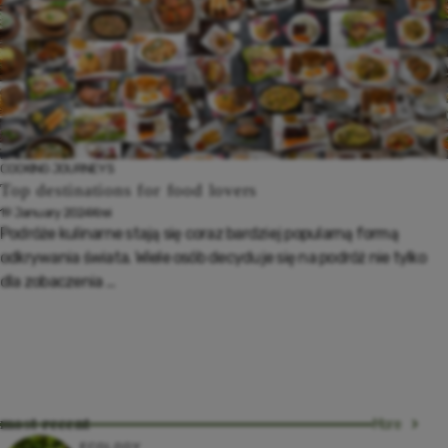
COOKING
JOURNEYS
Top destinations for food lovers
19 January 2024
Krei
Podróże kulinarne stają się coraz bardziej popularną formą
odkrywania świata. Wiele osób decyduje się na podróż nie tylko
dla zobaczenia ...
most recent
More
ECOLOGY