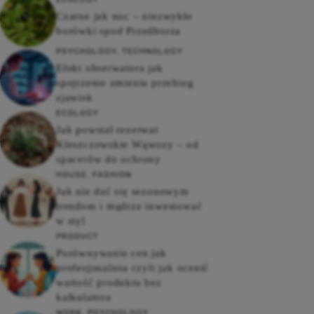
Czarne jak noc – niezwykłe
borówki spod Przedborza
PSYCHOLOGY
,
TECHNOLOGY
Efekt obserwatora jak
spojrzenie zmienia przebieg
zjawisk
ECOLOGY
Jak powstał rezerwat
Kleszczowskie Wąwozy – od
spacerów do ochrony
HOUSE
,
FASHION
Jak nie dać się sezonowym
trendom i mądrze inwestować
w styl
PRODUCT
Porównywanie cen jak
profesjonalista czyli jak ocenić
wartość produktu bez
kalkulatora
WORK
,
PSYCHOLOGY