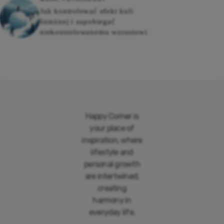
Jak kontrolować efekt kuli
śnieżnej i zapobiegać
niekontrolowanemu wzrostowi
Happy Corner is
your place of
inspiration, where
lifestyle and
personal growth
are intertwined,
creating
harmony in
everyday life.