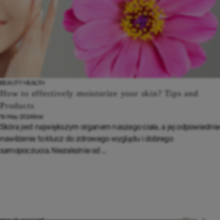
BEAUTY
HEALTH
How to effectively moisturize your skin? Tips and
Products
16 May 2024
Krei
Skóra jest największym organem naszego ciała, a jej odpowiednie
nawilżenie to klucz do zdrowego wyglądu i dobrego
samopoczucia. Niezależnie od ...