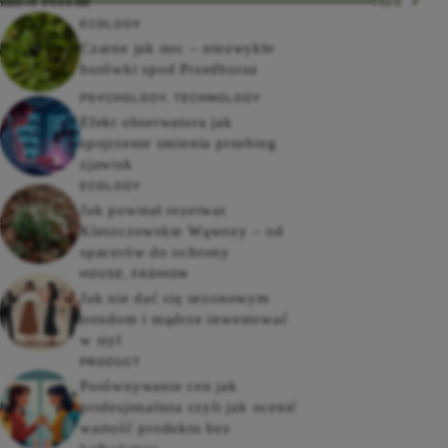
most recent
More
ECOLOGY
Czarne jak noc – niezwykłe
borówki spod Przedborza
PSYCHOLOGY
,
TECHNOLOGY
Efekt obserwatora jak
spojrzenie zmienia przebieg
zjawisk
ECOLOGY
Jak powstał rezerwat
Kleszczowskie Wąwozy – od
spacerów do ochrony
HOUSE
,
FASHION
Jak nie dać się sezonowym
trendom i mądrze inwestować
w styl
PRODUCT
Porównywanie cen jak
profesjonalista czyli jak ocenić
wartość produktu bez