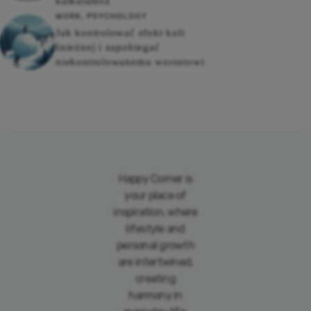
kalkulatora
WORK
,
PSYCHOLOGY
Jak kontrolować efekt kuli
śnieżnej i zapobiegać
niekontrolowanemu wzrostowi
Happy Corner is
your place of
inspiration, where
lifestyle and
personal growth
are intertwined,
creating
harmony in