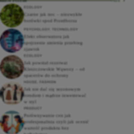
most recent
More
ECOLOGY
Czarne jak noc – niezwykłe
borówki spod Przedborza
PSYCHOLOGY
,
TECHNOLOGY
Efekt obserwatora jak
spojrzenie zmienia przebieg
zjawisk
ECOLOGY
Jak powstał rezerwat
Kleszczowskie Wąwozy – od
spacerów do ochrony
HOUSE
,
FASHION
Jak nie dać się sezonowym
trendom i mądrze inwestować
w styl
PRODUCT
Porównywanie cen jak
profesjonalista czyli jak ocenić
wartość produktu bez