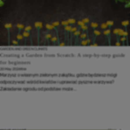
GARDEN AND GREEN CLIMATE
Creating a Garden from Scratch: A step-by-step guide
for beginners
20 May 2024
Krei
Marzysz o własnym zielonym zakątku, gdzie będziesz mógł
odpoczywać wśród kwiatów i uprawiać pyszne warzywa?
Zakładanie ogrodu od podstaw może ...