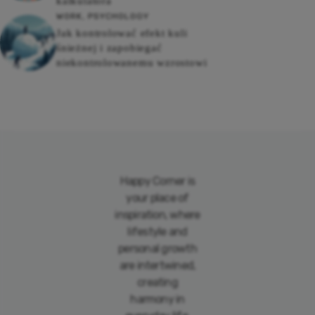
kalkulatora
WORK
,
PSYCHOLOGY
Jak kontrolować efekt kuli
śnieżnej i zapobiegać
niekontrolowanemu wzrostowi
Happy Corner is
your place of
inspiration, where
lifestyle and
personal growth
are intertwined,
creating
harmony in