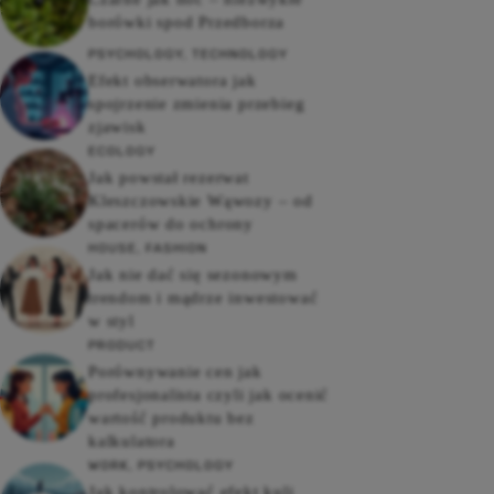
borówki spod Przedborza
PSYCHOLOGY
,
TECHNOLOGY
Efekt obserwatora jak
spojrzenie zmienia przebieg
zjawisk
ECOLOGY
Jak powstał rezerwat
Kleszczowskie Wąwozy – od
spacerów do ochrony
HOUSE
,
FASHION
Jak nie dać się sezonowym
trendom i mądrze inwestować
w styl
PRODUCT
Porównywanie cen jak
profesjonalista czyli jak ocenić
wartość produktu bez
kalkulatora
WORK
,
PSYCHOLOGY
Jak kontrolować efekt kuli