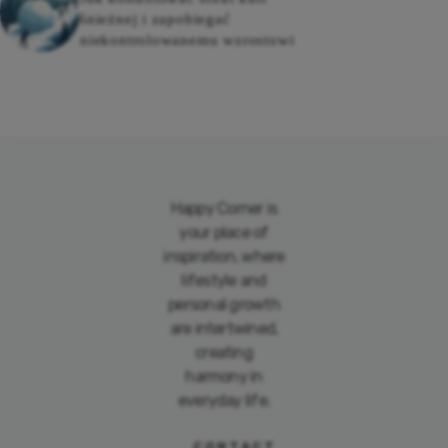
śnieżnej i zapobiegać
niekontrolowanemu wzrostowi
Happy Corner is
your place of
inspiration, where
lifestyle and
personal growth
are intertwined,
creating
harmony in
everyday life.
CONTACT