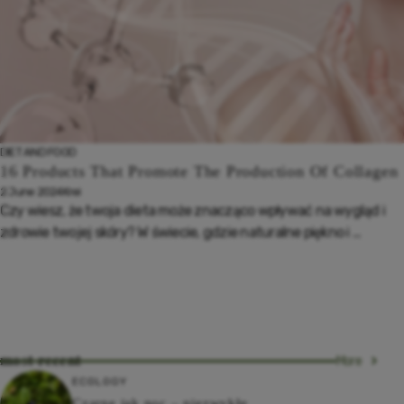
DIET AND FOOD
16 Products That Promote The Production Of Collagen
2 June 2024
Krei
Czy wiesz, że twoja dieta może znacząco wpływać na wygląd i
zdrowie twojej skóry? W świecie, gdzie naturalne piękno i ...
most recent
More
ECOLOGY
Czarne jak noc – niezwykłe